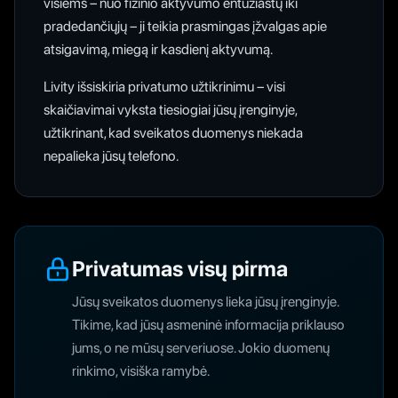
visiems – nuo fizinio aktyvumo entuziastų iki
pradedančiųjų – ji teikia prasmingas įžvalgas apie
atsigavimą, miegą ir kasdienį aktyvumą.
Livity išsiskiria privatumo užtikrinimu – visi
skaičiavimai vyksta tiesiogiai jūsų įrenginyje,
užtikrinant, kad sveikatos duomenys niekada
nepalieka jūsų telefono.
Privatumas visų pirma
Jūsų sveikatos duomenys lieka jūsų įrenginyje.
Tikime, kad jūsų asmeninė informacija priklauso
jums, o ne mūsų serveriuose. Jokio duomenų
rinkimo, visiška ramybė.