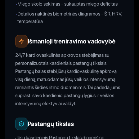
•
Miego skolo sekimas - sukauptas miego deficitas
•
Detalios naktinės biometrinės diagramos - ŠR, HRV,
temperatūra
Išmanioji treniravimo vadovybė
24/7 kardiovaskulinės apkrovos stebėjimas su
personalizuotais kasdieniais pastangų tikslais.
Pastangų balas stebi jūsų kardiovaskulinę apkrovą
visą dieną, matuodamas jūsų veiklos intensyvumą
remiantis širdies ritmo duomenimis. Tai padeda jums
suprasti savo kasdienio pastangų lygius ir veiklos
intensyvumą efektyviai valdyti.
Pastangų tikslas
Jūsų kasdieninis Pastangų tikslas dinamiškai