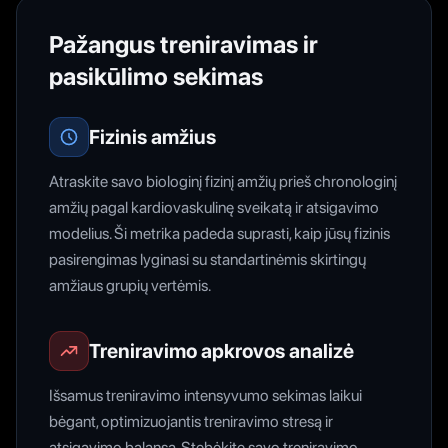
Pažangus treniravimas ir
pasikūlimo sekimas
Fizinis amžius
Atraskite savo biologinį fizinį amžių prieš chronologinį
amžių pagal kardiovaskulinę sveikatą ir atsigavimo
modelius. Ši metrika padeda suprasti, kaip jūsų fizinis
pasirengimas lyginasi su standartinėmis skirtingų
amžiaus grupių vertėmis.
Treniravimo apkrovos analizė
Išsamus treniravimo intensyvumo sekimas laikui
bėgant, optimizuojantis treniravimo stresą ir
atsigavimo balansą. Stebėkite savo treniravimo