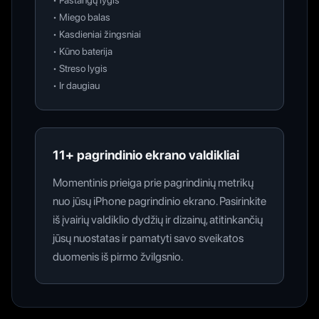
•
Pastangų lygis
•
Miego balas
•
Kasdieniai žingsniai
•
Kūno baterija
•
Streso lygis
•
Ir daugiau
11+ pagrindinio ekrano valdikliai
Momentinis prieiga prie pagrindinių metrikų
nuo jūsų iPhone pagrindinio ekrano. Pasirinkite
iš įvairių valdiklio dydžių ir dizainų, atitinkančių
jūsų nuostatas ir pamatyti savo sveikatos
duomenis iš pirmo žvilgsnio.