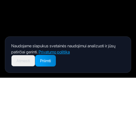
Naudojame slapukus svetainės naudojimui analizuoti ir jūsų
patirčiai gerinti.
Privatumo politika
Atmesti
Priimti
Livity
Jūsų sveikatos ir gerovės palydovas geresniam gyvenimui.