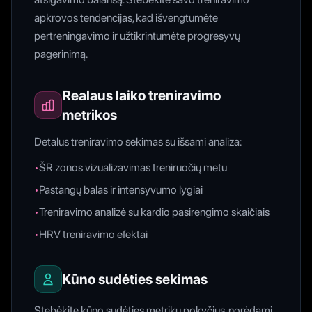
apkrovos tendencijas, kad išvengtumėte
pertreningavimo ir užtikrintumėte progresyvų
pagerinimą.
Realaus laiko treniravimo
metrikos
Detalus treniravimo sekimas su išsami analiza:
•
ŠR zonos vizualizavimas treniruočių metu
•
Pastangų balas ir intensyvumo lygiai
•
Treniravimo analizė su kardio pasirengimo skaičiais
•
HRV treniravimo efektai
Kūno sudėties sekimas
Stebėkite kūno sudėties metrikų pokyčius, norėdami