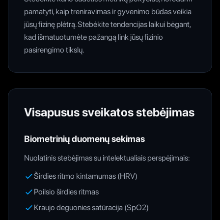
pamatyti, kaip treniravimas ir gyvenimo būdas veikia
jūsų fizinę plėtrą. Stebėkite tendencijas laikui bėgant,
kad išmatuotumėte pažangą link jūsų fizinio
pasirengimo tikslų.
Visapusus sveikatos stebėjimas
Biometrinių duomenų sekimas
Nuolatinis stebėjimas su intelektualiais perspėjimais:
Širdies ritmo kintamumas (HRV)
Poilsio širdies ritmas
Kraujo deguonies satūracija (SpO2)