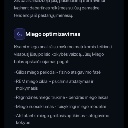
Šis balas analizuoja jūsų pasiruošimą treniravimui
lyginant dabartines reikšmes su jūsų pamatine
tendencija iš pastarųjų mėnesių.
Miego optimizavimas
Išsami miego analizė su našumo metrikomis, teikianti
visapusį jūsų poilsio kokybės vaizdą. Jūsų Miego
balas apskaičiuojamas pagal:
•
Gilios miego periodai - fizinio atsigavimo fazė
•
REM miego ciklai - psichinis atstatymas ir
mokymasis
•
Pagrindinės miego trukmė - bendras miego laikas
•
Miego nuoseklumas - taisyklingi miego modeliai
•
Atstatantis miego greitasis aptikimas - atsigavimo
kokybė