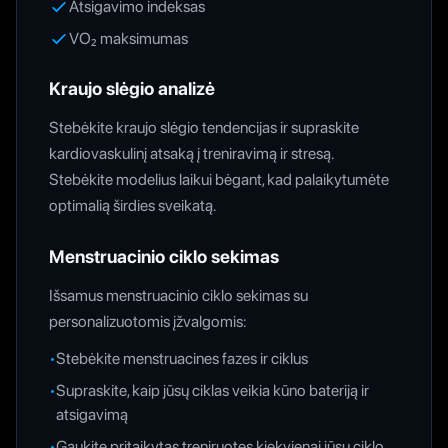
Atsigavimo indeksas
VO₂ maksimumas
Kraujo slėgio analizė
Stebėkite kraujo slėgio tendencijas ir supraskite
kardiovaskulinį atsaką į treniravimą ir stresą.
Stebėkite modelius laikui bėgant, kad palaikytumėte
optimalią širdies sveikatą.
Menstruacinio ciklo sekimas
Išsamus menstruacinio ciklo sekimas su
personalizuotomis įžvalgomis:
•
Stebėkite menstruacines fazes ir ciklus
•
Supraskite, kaip jūsų ciklas veikia kūno bateriją ir
atsigavimą
•
Gaukite pritaikytas treniruotes kiekvienai jūsų ciklo