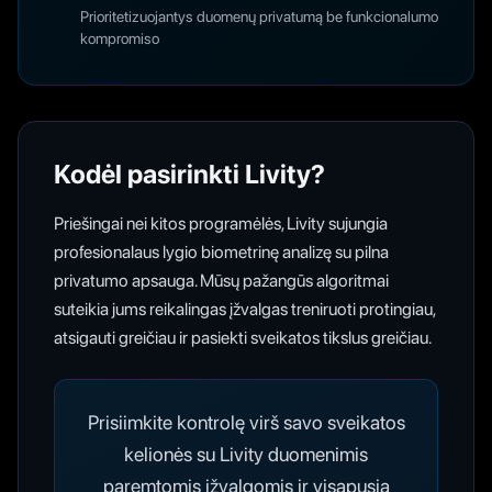
Prioritetizuojantys duomenų privatumą be funkcionalumo
kompromiso
Kodėl pasirinkti Livity?
Priešingai nei kitos programėlės, Livity sujungia
profesionalaus lygio biometrinę analizę su pilna
privatumo apsauga. Mūsų pažangūs algoritmai
suteikia jums reikalingas įžvalgas treniruoti protingiau,
atsigauti greičiau ir pasiekti sveikatos tikslus greičiau.
Prisiimkite kontrolę virš savo sveikatos
kelionės su Livity duomenimis
paremtomis įžvalgomis ir visapusia