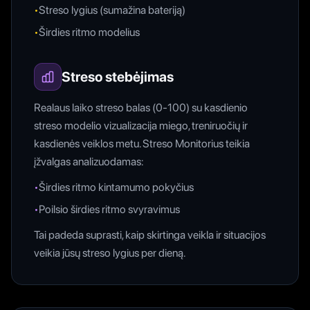
•
Streso lygius (sumažina bateriją)
•
Širdies ritmo modelius
Streso stebėjimas
Realaus laiko streso balas (0-100) su kasdienio
streso modelio vizualizacija miego, treniruočių ir
kasdienės veiklos metu. Streso Monitorius teikia
įžvalgas analizuodamas:
•
Širdies ritmo kintamumo pokyčius
•
Poilsio širdies ritmo svyravimus
Tai padeda suprasti, kaip skirtinga veikla ir situacijos
veikia jūsų streso lygius per dieną.