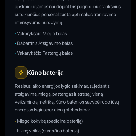
apskaičiuojamas naudojant tris pagrindinius veiksnius,
suteikiančius personalizuotą optimalios treniravimo
intensyvumo nurodymą:
•
Vakarykščio Miego balas
•
Dabartinis Atsigavimo balas
•
Vakarykščio Pastangų balas
Kūno baterija
Realaus laiko energijos lygio sekimas, sujedantis
atsigavimą, miegą, pastangas ir stresą į vieną
veiksmingą metriką. Kūno baterijos savybė rodo jūsų
energijos lygius per dieną stebėdama:
•
Miego kokybę (padidina bateriją)
•
Fizinę veiklą (sumažina bateriją)