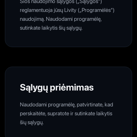
Šios naudojimo sąlygos („Sąlygos“)
reglamentuoja jūsų Livity („Programėlės“)
naudojimą. Naudodami programėlę,
sutinkate laikytis šių sąlygų.
Sąlygų priėmimas
Naudodami programėlę, patvirtinate, kad
perskaitėte, supratote ir sutinkate laikytis
šių sąlygų.