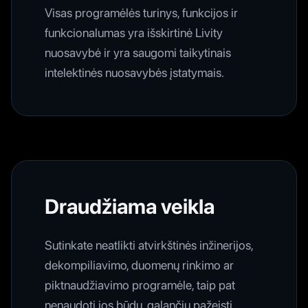
Visas programėlės turinys, funkcijos ir
funkcionalumas yra išskirtinė Livity
nuosavybė ir yra saugomi taikytinais
intelektinės nuosavybės įstatymais.
Draudžiama veikla
Sutinkate neatlikti atvirkštinės inžinerijos,
dekompiliavimo, duomenų rinkimo ar
piktnaudžiavimo programėle, taip pat
nenaudoti jos būdu, galančiu pažeisti,