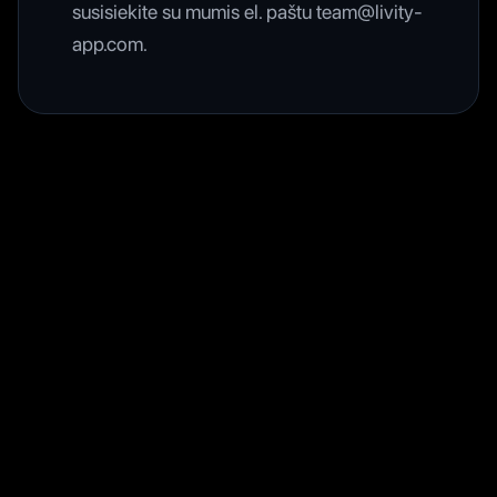
susisiekite su mumis el. paštu team@livity-
app.com.