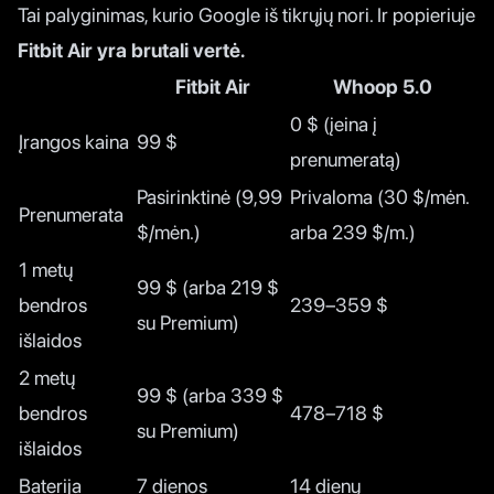
Tai palyginimas, kurio Google iš tikrųjų nori. Ir popieriuje
Fitbit Air yra brutali vertė.
Fitbit Air
Whoop 5.0
0 $ (įeina į
Įrangos kaina
99 $
prenumeratą)
Pasirinktinė (9,99
Privaloma (30 $/mėn.
Prenumerata
$/mėn.)
arba 239 $/m.)
1 metų
99 $ (arba 219 $
bendros
239–359 $
su Premium)
išlaidos
2 metų
99 $ (arba 339 $
bendros
478–718 $
su Premium)
išlaidos
Baterija
7 dienos
14 dienų