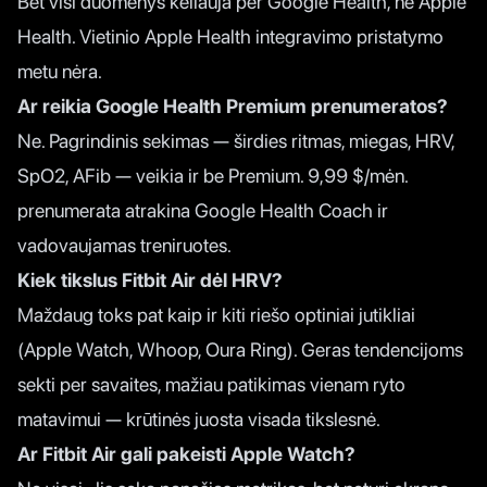
Bet visi duomenys keliauja per Google Health, ne Apple
Health. Vietinio Apple Health integravimo pristatymo
metu nėra.
Ar reikia Google Health Premium prenumeratos?
Ne. Pagrindinis sekimas — širdies ritmas, miegas, HRV,
SpO2, AFib — veikia ir be Premium. 9,99 $/mėn.
prenumerata atrakina Google Health Coach ir
vadovaujamas treniruotes.
Kiek tikslus Fitbit Air dėl HRV?
Maždaug toks pat kaip ir kiti riešo optiniai jutikliai
(Apple Watch, Whoop, Oura Ring). Geras tendencijoms
sekti per savaites, mažiau patikimas vienam ryto
matavimui — krūtinės juosta visada tikslesnė.
Ar Fitbit Air gali pakeisti Apple Watch?