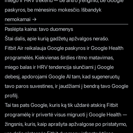
miego ir HRV trekeriu — be antro įrenginio, be Google
paskyros, be mėnesinio mokesčio.
Išbandyk
nemokamai →
Paslėpta kaina: tavo duomenys
Štai dalis, apie kurią gadžetų apžvalgos nerašo.
Fitbit Air reikalauja
Google paskyros ir Google Health
programėlės
. Kiekvienas širdies ritmo matavimas,
miego balas ir HRV tendencija siunčiami į Google
debesį, apdorojami Google AI tam, kad sugeneruotų
tavo paros suvestines, ir įaudžiami į bendrą tavo Google
profilį.
Tai tas pats Google, kuris ką tik uždarė atskirą Fitbit
programėlę ir privertė visus migruoti į Google Health —
žingsnis, kuris, kaip
aprašyta apžvalgose po pristatymo
,