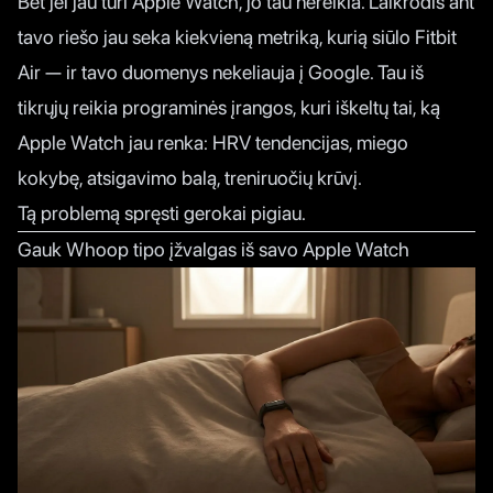
Bet jei jau turi Apple Watch, jo tau nereikia. Laikrodis ant
tavo riešo jau seka kiekvieną metriką, kurią siūlo Fitbit
Air — ir tavo duomenys nekeliauja į Google. Tau iš
tikrųjų reikia programinės įrangos, kuri iškeltų tai, ką
Apple Watch jau renka: HRV tendencijas, miego
kokybę, atsigavimo balą, treniruočių krūvį.
Tą problemą spręsti gerokai pigiau.
Gauk Whoop tipo įžvalgas iš savo Apple Watch