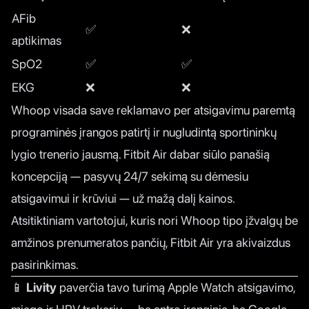
AFib
✅
❌
aptikimas
SpO2
✅
✅
EKG
❌
❌
Whoop visada save reklamavo per atsigavimu paremtą
programinės įrangos patirtį ir nugludintą sportininkų
lygio trenerio jausmą. Fitbit Air dabar siūlo panašią
koncepciją — pasyvų 24/7 sekimą su dėmesiu
atsigavimui ir krūviui — už mažą dalį kainos.
Atsitiktiniam vartotojui, kuris nori Whoop tipo įžvalgų be
amžinos prenumeratos pančių, Fitbit Air yra akivaizdus
pasirinkimas.
📱
Livity
paverčia tavo turimą Apple Watch atsigavimo,