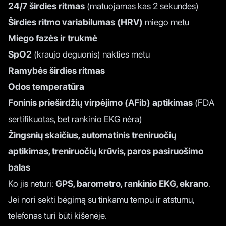
24/7 širdies ritmas
(matuojamas kas 2 sekundes)
Širdies ritmo variabilumas (HRV)
miego metu
Miego fazės ir trukmė
SpO2
(kraujo deguonis) nakties metu
Ramybės širdies ritmas
Odos temperatūra
Foninis prieširdžių virpėjimo (AFib) aptikimas
(FDA
sertifikuotas, bet rankinio EKG nėra)
Žingsnių skaičius, automatinis treniruočių
aptikimas, treniruočių krūvis, paros pasiruošimo
balas
Ko jis neturi:
GPS, barometro, rankinio EKG, ekrano
.
Jei nori sekti bėgimą su tinkamu tempu ir atstumu,
telefonas turi būti kišenėje.