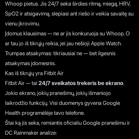
Whoop pietus. Jis 24/7 seka širdies ritmą, miegą, HRV,
SpO2 ir atsigavimą, slepiasi ant riešo ir veikia savaitę su
vienu įkrovimu.
Įdomus klausimas — ne ar jis konkuruoja su Whoop. O
ar tau jo iš tikrųjų reikia, jei jau nešioji Apple Watch.
Trumpas atsakymas: tikriausiai ne — bet ilgesnis
atsakymas įdomesnis.
Kas iš tikrųjų yra Fitbit Air
Fitbit Air — tai
24/7 sveikatos trekeris be ekrano
.
Jokio ekrano, jokių pranešimų, jokių išmaniojo
laikrodžio funkcijų. Visi duomenys gyvena Google
Health programėlėje tavo telefone.
Štai ką jis seka, remiantis
oficialiu Google pranešimu
ir
DC Rainmaker analize
: