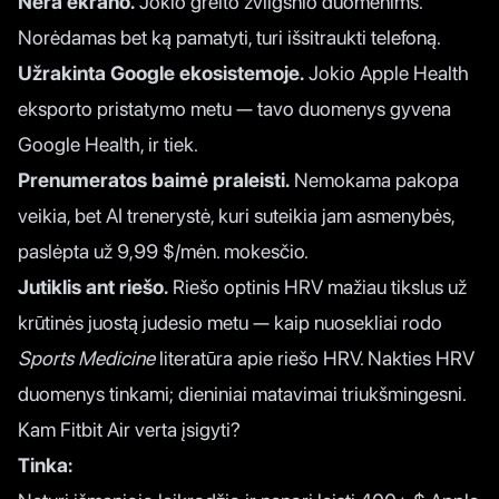
Nėra ekrano.
Jokio greito žvilgsnio duomenims.
Norėdamas bet ką pamatyti, turi išsitraukti telefoną.
Užrakinta Google ekosistemoje.
Jokio Apple Health
eksporto pristatymo metu — tavo duomenys gyvena
Google Health, ir tiek.
Prenumeratos baimė praleisti.
Nemokama pakopa
veikia, bet AI trenerystė, kuri suteikia jam asmenybės,
paslėpta už 9,99 $/mėn. mokesčio.
Jutiklis ant riešo.
Riešo optinis HRV mažiau tikslus už
krūtinės juostą judesio metu —
kaip nuosekliai rodo
Sports Medicine
literatūra apie riešo HRV
. Nakties HRV
duomenys tinkami; dieniniai matavimai triukšmingesni.
Kam Fitbit Air verta įsigyti?
Tinka: