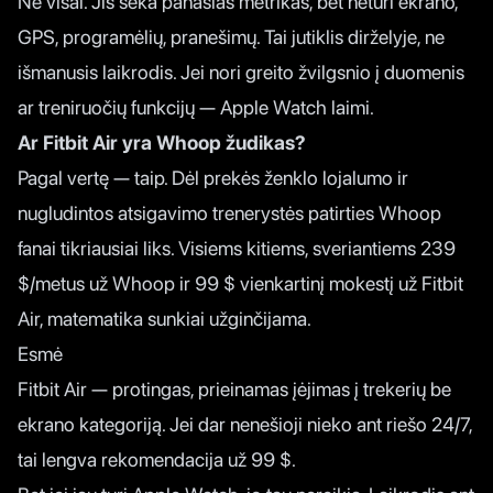
Ne visai. Jis seka panašias metrikas, bet neturi ekrano,
GPS, programėlių, pranešimų. Tai jutiklis dirželyje, ne
išmanusis laikrodis. Jei nori greito žvilgsnio į duomenis
ar treniruočių funkcijų — Apple Watch laimi.
Ar Fitbit Air yra Whoop žudikas?
Pagal vertę — taip. Dėl prekės ženklo lojalumo ir
nugludintos atsigavimo trenerystės patirties Whoop
fanai tikriausiai liks. Visiems kitiems, sveriantiems 239
$/metus už Whoop ir 99 $ vienkartinį mokestį už Fitbit
Air, matematika sunkiai užginčijama.
Esmė
Fitbit Air — protingas, prieinamas įėjimas į trekerių be
ekrano kategoriją. Jei dar nenešioji nieko ant riešo 24/7,
tai lengva rekomendacija už 99 $.