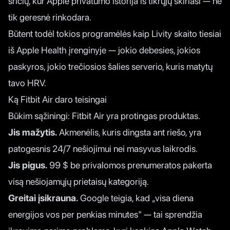
sričių, kur Apple privatumo istorija iš tikrųjų skiriasi — ne
tik geresnė rinkodara.
Būtent todėl tokios programėlės kaip
Livity
skaito tiesiai
iš Apple Health įrenginyje — jokio debesies, jokios
paskyros, jokio trečiosios šalies serverio, kuris matytų
tavo HRV.
Ką Fitbit Air daro teisingai
Būkim sąžiningi: Fitbit Air yra protingas produktas.
Jis mažytis.
Akmenėlis, kuris dingsta ant riešo, yra
patogesnis 24/7 nešiojimui nei masyvus laikrodis.
Jis pigus.
99 $ be privalomos prenumeratos pakerta
visą nešiojamųjų prietaisų kategoriją.
Greitai įsikrauna.
Google teigia
, kad „visa diena
energijos vos per penkias minutes" — tai sprendžia