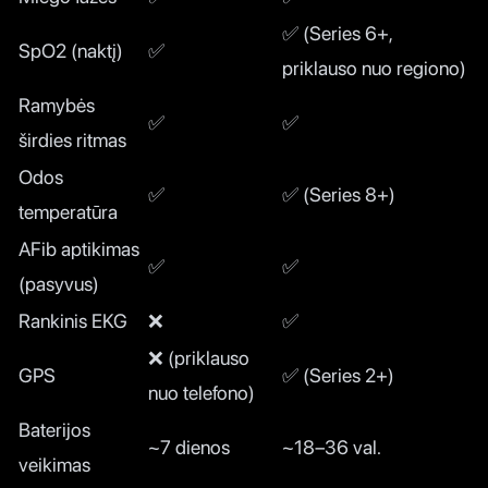
✅ (Series 6+,
SpO2 (naktį)
✅
priklauso nuo regiono)
Ramybės
✅
✅
širdies ritmas
Odos
✅
✅ (Series 8+)
temperatūra
AFib aptikimas
✅
✅
(pasyvus)
Rankinis EKG
❌
✅
❌ (priklauso
GPS
✅ (Series 2+)
nuo telefono)
Baterijos
~7 dienos
~18–36 val.
veikimas