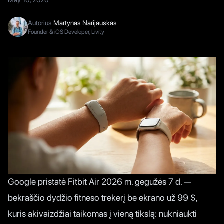
May 16, 2026
Autorius
Martynas Narijauskas
Founder & iOS Developer, Livity
Google
pristatė Fitbit Air 2026 m. gegužės 7 d.
—
bekraščio dydžio fitneso trekerį be ekrano už 99 $,
kuris akivaizdžiai taikomas į vieną tikslą: nukniaukti