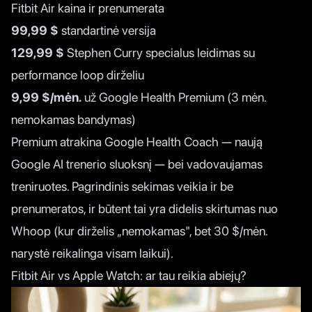
Fitbit Air kaina ir prenumerata
99,99 $
standartinė versija
129,99 $
Stephen Curry specialus leidimas su
performance loop dirželiu
9,99 $/mėn.
už Google Health Premium (3 mėn.
nemokamas bandymas)
Premium atrakina Google Health Coach — naują
Google AI trenerio sluoksnį — bei vadovaujamas
treniruotes. Pagrindinis sekimas veikia ir be
prenumeratos, ir būtent tai yra didelis skirtumas nuo
Whoop (kur dirželis „nemokamas", bet 30 $/mėn.
narystė reikalinga visam laikui).
Fitbit Air vs Apple Watch: ar tau reikia abiejų?