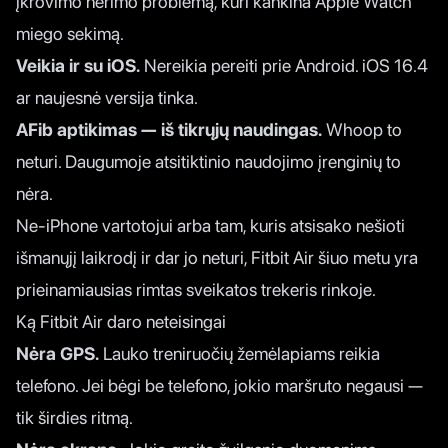
įkrovimo nerimo problemą, kuri kankina Apple Watch
miego sekimą.
Veikia ir su iOS.
Nereikia pereiti prie Android. iOS 16.4
ar naujesnė versija tinka.
AFib aptikimas — iš tikrųjų naudingas.
Whoop to
neturi. Daugumoje atsitiktinio naudojimo įrenginių to
nėra.
Ne-iPhone vartotojui arba tam, kuris atsisako nešioti
išmanųjį laikrodį ir dar jo neturi, Fitbit Air šiuo metu yra
prieinamiausias rimtas sveikatos trekeris rinkoje.
Ką Fitbit Air daro neteisingai
Nėra GPS.
Lauko treniruočių žemėlapiams reikia
telefono. Jei bėgi be telefono, jokio maršruto negausi —
tik širdies ritmą.