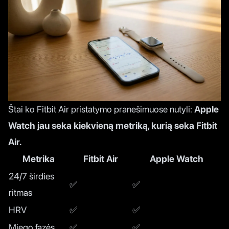
Štai ko Fitbit Air pristatymo pranešimuose nutyli:
Apple
Watch jau seka kiekvieną metriką, kurią seka Fitbit
Air.
Metrika
Fitbit Air
Apple Watch
24/7 širdies
✅
✅
ritmas
HRV
✅
✅
Miego fazės
✅
✅