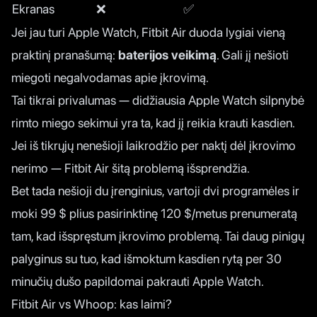
Ekranas
❌
✅
Jei jau turi Apple Watch, Fitbit Air duoda lygiai vieną
praktinį pranašumą:
baterijos veikimą
. Gali jį nešioti
miegoti negalvodamas apie įkrovimą.
Tai tikrai privalumas — didžiausia Apple Watch silpnybė
rimto miego sekimui yra ta, kad jį reikia krauti kasdien.
Jei iš tikrųjų nenešioji laikrodžio per naktį dėl įkrovimo
nerimo — Fitbit Air šitą problemą išsprendžia.
Bet tada nešioji du įrenginius, vartoji dvi programėles ir
moki 99 $ plius pasirinktinę 120 $/metus prenumeratą
tam, kad išspręstum įkrovimo problemą. Tai daug pinigų
palyginus su tuo, kad išmoktum kasdien rytą per 30
minučių dušo papildomai pakrauti Apple Watch.
Fitbit Air vs Whoop: kas laimi?