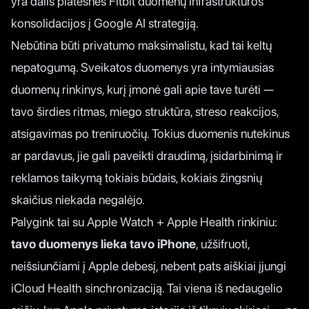
yra dalis platesnės Fitbit duomenų infrastruktūros
konsolidacijos į Google AI strategiją.
Nebūtina būti privatumo maksimalistu, kad tai keltų
nepatogumą. Sveikatos duomenys yra intymiausias
duomenų rinkinys, kurį įmonė gali apie tave turėti —
tavo širdies ritmas, miego struktūra, streso reakcijos,
atsigavimas po treniruočių. Tokius duomenis nutekinus
ar pardavus, jie gali paveikti draudimą, įsidarbinimą ir
reklamos taikymą tokiais būdais, kokiais žingsnių
skaičius niekada negalėjo.
Palygink tai su Apple Watch + Apple Health rinkiniu:
tavo duomenys lieka tavo iPhone
, užšifruoti,
neišsiunčiami į Apple debesį, nebent pats aiškiai įjungi
iCloud Health sinchronizaciją. Tai viena iš nedaugelio