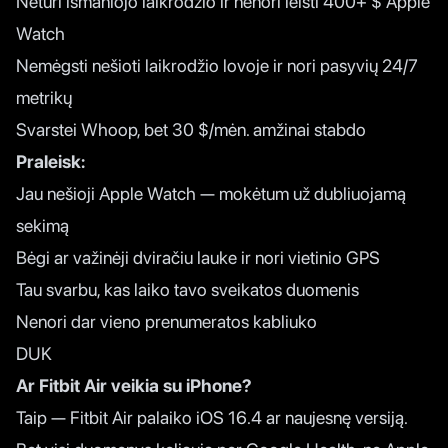
Neturi išmaniojo laikrodžio ir nenori leisti 400+ $ Apple
Watch
Nemėgsti nešioti laikrodžio lovoje ir nori pasyvių 24/7
metrikų
Svarstei Whoop, bet 30 $/mėn. amžinai stabdo
Praleisk:
Jau nešioji Apple Watch — mokėtum už dubliuojamą
sekimą
Bėgi ar važinėji dviračiu lauke ir nori vietinio GPS
Tau svarbu, kas laiko tavo sveikatos duomenis
Nenori dar vieno prenumeratos kabliuko
DUK
Ar Fitbit Air veikia su iPhone?
Taip — Fitbit Air palaiko iOS 16.4 ar naujesnę versiją.