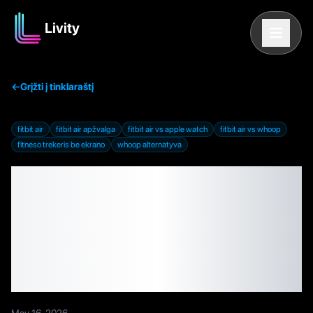
Livity
←
Grįžti į tinklaraštį
fitbit air
fitbit air apžvalga
fitbit air vs apple watch
fitbit air vs whoop
fitneso trekeris be ekrano
whoop alternatyva
Fitbit Air apžvalga: ar 99
$ vertas trekeris be
ekrano, jei jau turi Apple
Watch?