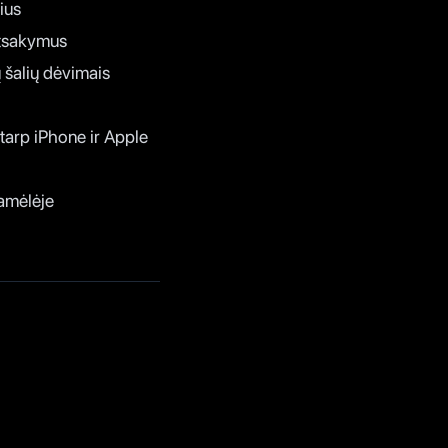
ius
 atsakymus
 šalių dėvimais
arp iPhone ir Apple
amėlėje