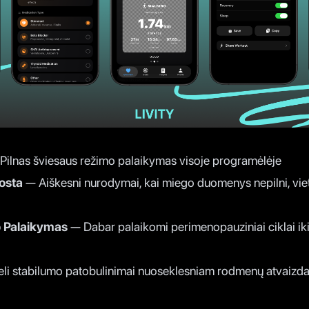
Pilnas šviesaus režimo palaikymas visoje programėlėje
osta
— Aiškesni nurodymai, kai miego duomenys nepilni, vie
o Palaikymas
— Dabar palaikomi perimenopauziniai ciklai ik
li stabilumo patobulinimai nuoseklesniam rodmenų atvaizdavi