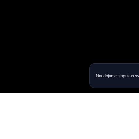
Naudojame slapukus sveta
Produktas
Livity
Naudotojo va
Jūsų sveikatos ir gerovės palydovas geresniam
gyvenimui.
DUK