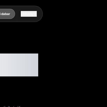
Lietuvių
i dabar
imasis