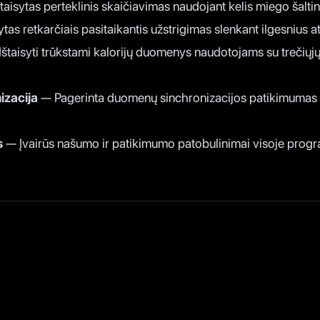
taisytas perteklinis skaičiavimas naudojant kelis miego šaltin
ytas retkarčiais pasitaikantis užstrigimas slenkant ilgesnius
štaisyti trūkstami kalorijų duomenys naudotojams su trečiųjų
izacija
— Pagerinta duomenų sinchronizacijos patikimumas t
s
— Įvairūs našumo ir patikimumo patobulinimai visoje progr