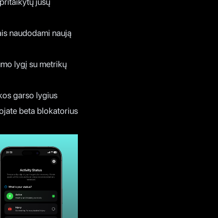
pritaikytų jūsų
dais naudodami naują
mo lygį su metrikų
nkos garso lygius
ojate beta blokatorius