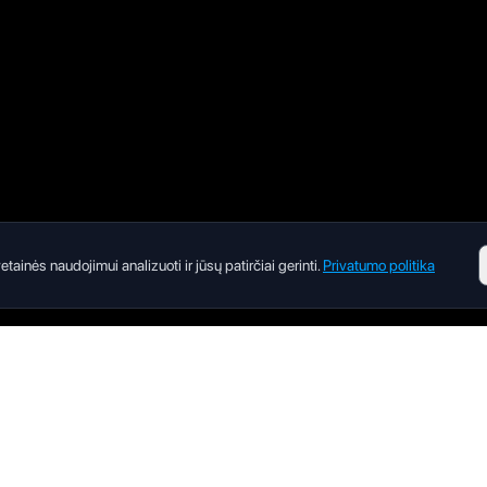
inės naudojimui analizuoti ir jūsų patirčiai gerinti.
Privatumo politika
Įmonė
dovas
Apie mus