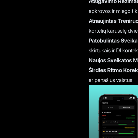
Atsigavimo Režima
apkrovos ir miego ti
Atnaujintas Treniruo
kortelių karuselę dvie
Patobulintas Sveika
skirtukais ir DI konte
Naujos Sveikatos M
Širdies Ritmo Korekc
ar panašius vaistus