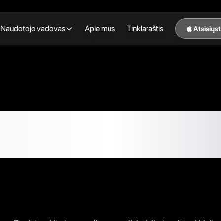
Naudotojo vadovas
Apie mus
Tinklaraštis
Atsisiųst
v4.5.0 — Atsigavimo
 ir Treniruočių Dalij