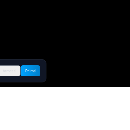
Atmesti
Priimti
Teisinė informacija
Privatumo politika
Naudojimo sąlygos