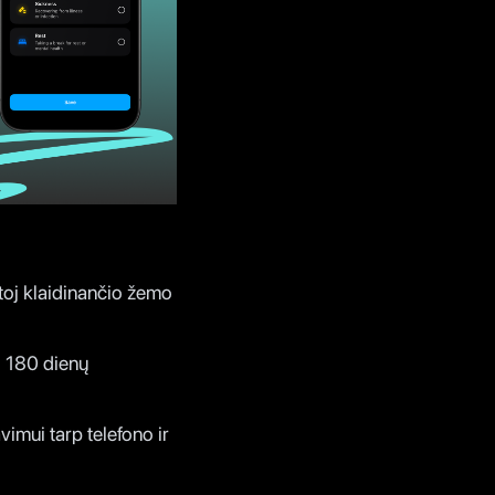
toj klaidinančio žemo
i 180 dienų
mui tarp telefono ir