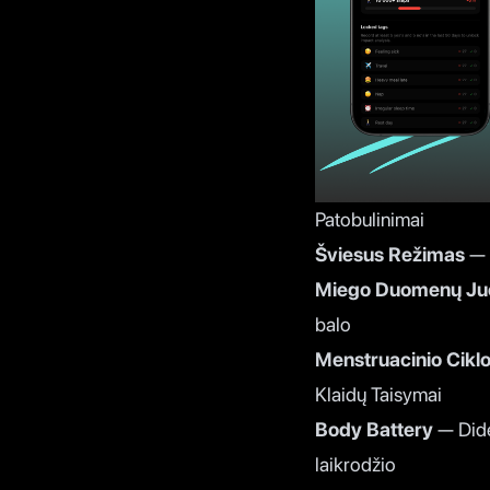
Patobulinimai
Šviesus Režimas
— 
Miego Duomenų Ju
balo
Menstruacinio Cikl
Klaidų Taisymai
Body Battery
— Dide
laikrodžio