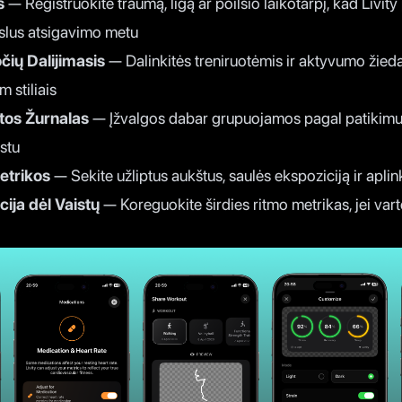
s
— Registruokite traumą, ligą ar poilsio laikotarpį, kad Livity 
kslus atsigavimo metu
čių Dalijimasis
— Dalinkitės treniruotėmis ir aktyvumo žie
m stiliais
tos Žurnalas
— Įžvalgos dabar grupuojamos pagal patikimu
kstu
etrikos
— Sekite užliptus aukštus, saulės ekspoziciją ir apli
ija dėl Vaistų
— Koreguokite širdies ritmo metrikas, jei vart