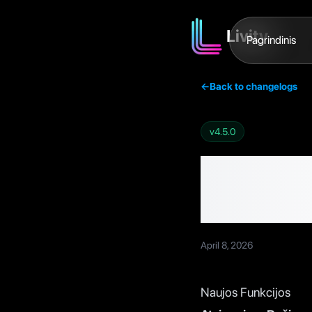
Livity
Pagrindinis
←
Back to changelogs
v
4.5.0
Livity 
Režimas
April 8, 2026
Naujos Funkcijos