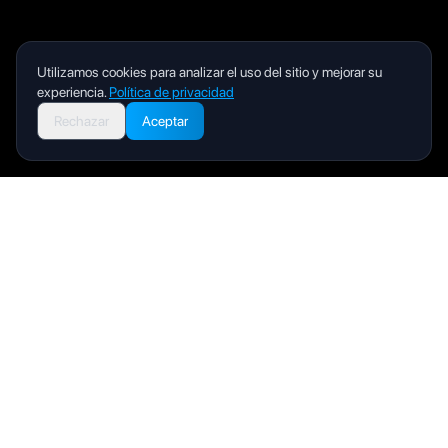
Utilizamos cookies para analizar el uso del sitio y mejorar su
experiencia.
Política de privacidad
Rechazar
Aceptar
Livity
Your health and wellness companion for a better life.
Producto
Manual de usuario