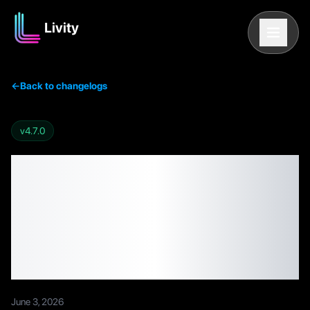
Livity
←
Back to changelogs
v
4.7.0
Livity v4.7.0 —
Preparación para
entrenar & Horas de
descanso
June 3, 2026