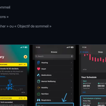
Sommeil
ions »
cher » ou « Objectif de sommeil »