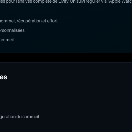
s pour l’analyse complète de Livity. Un suivi régulier via l’Apple Wa
sommeil, récupération et effort
ersonnalisées
sommeil
ges
guration du sommeil