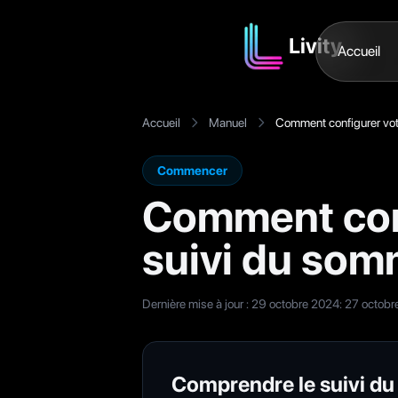
Livity
Accueil
Accueil
Manuel
Comment configurer vot
Commencer
Comment conf
suivi du som
Dernière mise à jour : 29 octobre 2024
:
27 octobr
Comprendre le suivi du