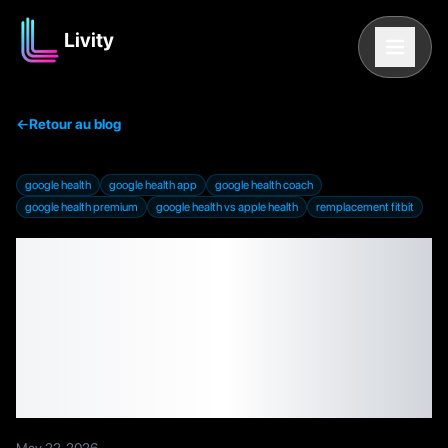
Livity
←
Retour au blog
google health
google health app
google health coach
google health premium
google health vs apple health
remplacement fitbit
Google Health expliqué :
ce que fait la nouvelle
app (et si les utilisateurs
d'iPhone en ont besoin)