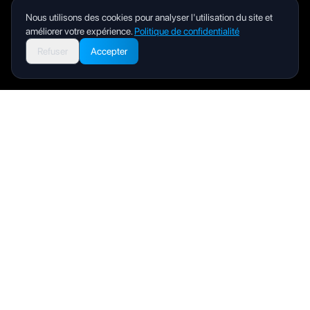
Nous utilisons des cookies pour analyser l'utilisation du site et
améliorer votre expérience.
Politique de confidentialité
Refuser
Accepter
Livity
Your health and wellness companion for a better life.
Produit
Manuel utilisateur
FAQ
Assistance