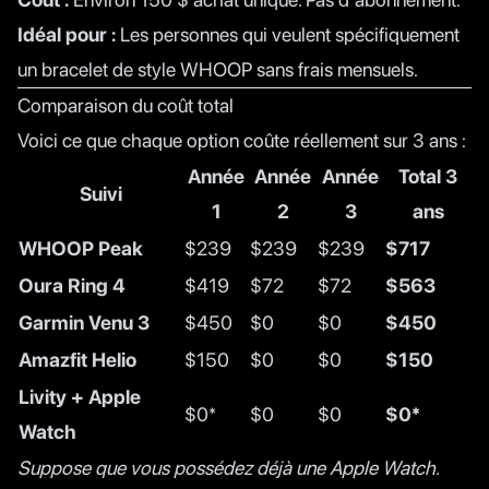
Idéal pour :
Les personnes qui veulent spécifiquement
un bracelet de style WHOOP sans frais mensuels.
Comparaison du coût total
Voici ce que chaque option coûte réellement sur 3 ans :
Année
Année
Année
Total 3
Suivi
1
2
3
ans
WHOOP Peak
$239
$239
$239
$717
Oura Ring 4
$419
$72
$72
$563
Garmin Venu 3
$450
$0
$0
$450
Amazfit Helio
$150
$0
$0
$150
Livity + Apple
$0*
$0
$0
$0*
Watch
Suppose que vous possédez déjà une Apple Watch.