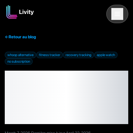
Livity
←
Retour au blog
whoop alternative
fitness tracker
recovery tracking
apple watch
no subscription
Meilleures alternatives à
WHOOP en 2026 :
Options gratuites et sans
abonnement