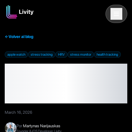
Livity
←
Volver al blog
apple watch
stress tracking
HRV
stress monitor
health tracking
Cómo medir el estrés en
Apple Watch: La guía
completa
March 16, 2026
Por
Martynas Narijauskas
Founder & iOS Developer, Livity