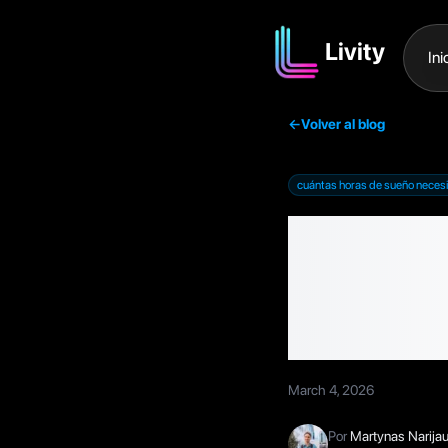
Livity
Ini
←
Volver al blog
cuántas horas de sueño neces
¿Cuánt
necesit
consej
March 4, 2026
Por
Martynas Narija