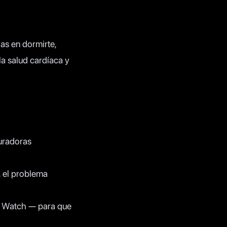
as en dormirte,
la salud cardíaca y
auradoras
, el problema
le Watch — para que