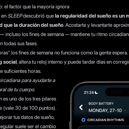
: el factor que la mayoría ignora
o en
SLEEP
descubrió que
la regularidad del sueño es un 
d que la duración del sueño
. Acostarte y levantarte aprox
— incluso los fines de semana — mantiene tu ritmo circadian
en todas sus fases.
oras" los fines de semana no funciona como la gente espera.
g social
, altera tu reloj interno y puede tardar días en correg
 suficientes horas.
 circadiana para ayudarte a
ral de tu cuerpo.
 es uno de los tres pilares
e (vale 30 de 100 puntos).
ejorar tus datos de sueño,
egular suele ser el cambio