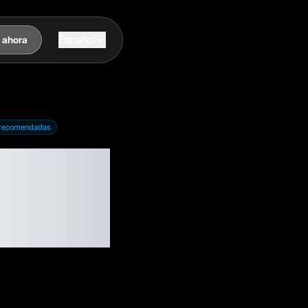
Español
 ahora
o recomendadas
d y