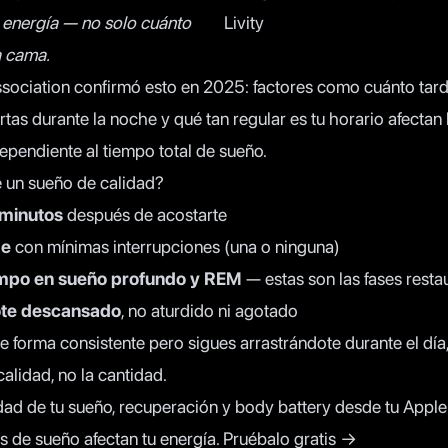
u energía — no solo cuánto
a cama.
sociation
confirmó esto en 2025: factores como cuánto tard
tas durante la noche y qué tan regular es tu horario afectan 
ependiente al tiempo total de sueño.
e un sueño de calidad?
 minutos
después de acostarte
he
con mínimas interrupciones (una o ninguna)
iempo en sueño profundo y REM
— estas son las fases rest
ote descansado
, no aturdido ni agotado
 forma consistente pero sigues arrastrándote durante el día
alidad, no la cantidad.
dad de tu sueño, recuperación y body battery desde tu App
s de sueño afectan tu energía.
Pruébalo gratis →