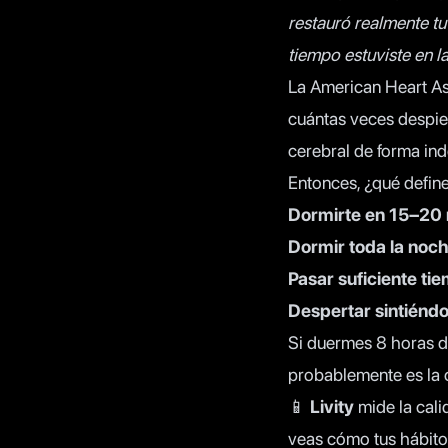
restauró realmente t
tiempo estuviste en l
La
American Heart As
cuántas veces despier
cerebral de forma ind
Entonces, ¿qué defin
Dormirte en 15–20
Dormir toda la noc
Pasar suficiente t
Despertar sintiénd
Si duermes 8 horas de
probablemente es la c
📱
Livity
mide la cali
veas cómo tus hábito