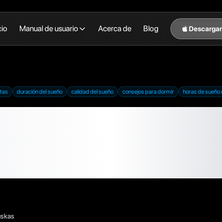
cio
Manual de usuario
Acerca de
Blog
Descargar
itas
duración del sueño
calidad del sueño
consejos para dormir
horas de sueñ
as horas de sueño
as? Duración, calida
os
uskas