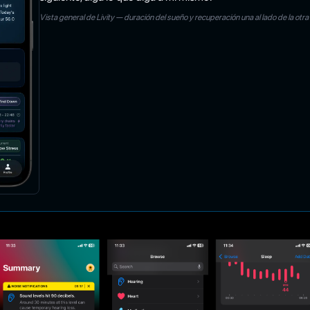
Vista general de Livity — duración del sueño y recuperación una al lado de la otra