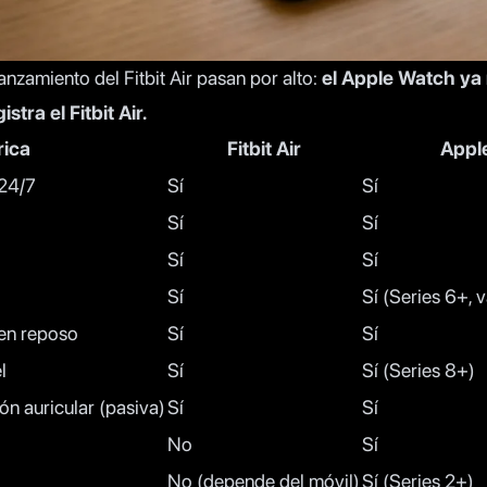
anzamiento del Fitbit Air pasan por alto:
el Apple Watch ya
stra el Fitbit Air.
rica
Fitbit Air
Appl
 24/7
Sí
Sí
Sí
Sí
Sí
Sí
Sí
Sí (Series 6+, 
 en reposo
Sí
Sí
l
Sí
Sí (Series 8+)
ión auricular (pasiva)
Sí
Sí
No
Sí
No (depende del móvil)
Sí (Series 2+)