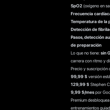
SpO2
(oxígeno en sa
Frecuencia cardíac
Temperatura de la p
Detección de fibril
Pasos, detección a
de preparación
Lo que no tiene:
sin 
carrera con ritmo y di
Precio y suscripción d
99,99 $
versión est
129,99 $
Stephen Cu
9,99 $/mes
por Goo
Premium desbloquea 
entrenamientos guiado