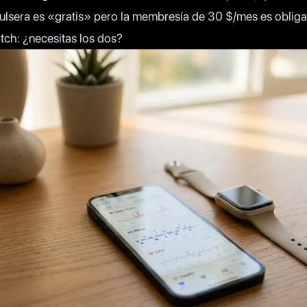
lsera es «gratis» pero la membresía de 30 $/mes es obligat
atch: ¿necesitas los dos?