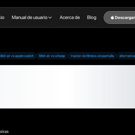
cio
Manual de usuario
Acerca de
Blog
Descargar
fitbit air vs apple watch
fitbit air vs whoop
tracker de fitness sin pantalla
alternativ
Air, análisis: ¿merece 
ker sin pantalla de 99
 un Apple Watch?
uskas