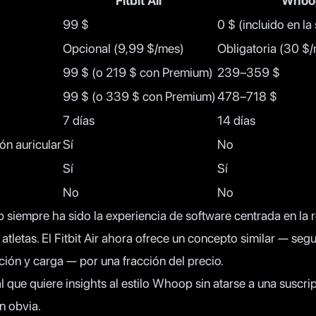
Fitbit Air
Whoo
99 $
0 $ (incluido en la
Opcional (9,99 $/mes)
Obligatoria (30 $
99 $ (o 219 $ con Premium)
239–359 $
99 $ (o 339 $ con Premium)
478–718 $
7 días
14 días
ión auricular
Sí
No
Sí
Sí
No
No
siempre ha sido la experiencia de software centrada en la 
atletas. El Fitbit Air ahora ofrece un concepto similar — se
ión y carga — por una fracción del precio.
l que quiere insights al estilo Whoop sin atarse a una suscri
ón obvia.