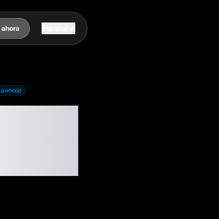
Español
 ahora
a a whoop
la pena
 $ si ya