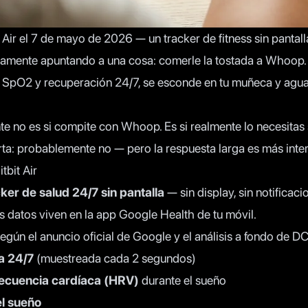
it Air el 7 de mayo de 2026
— un tracker de fitness sin pantal
laramente apuntando a una cosa: comerle la tostada a Whoop.
, SpO2 y recuperación 24/7, se esconde en tu muñeca y agu
te no es si compite con Whoop. Es si realmente lo necesitas 
ta: probablemente no — pero la respuesta larga es más inte
tbit Air
ker de salud 24/7 sin pantalla
— sin display, sin notificaci
 datos viven en la app Google Health de tu móvil.
según el
anuncio oficial de Google
y el
análisis a fondo de D
a 24/7
(muestreada cada 2 segundos)
frecuencia cardíaca (HRV)
durante el sueño
el sueño