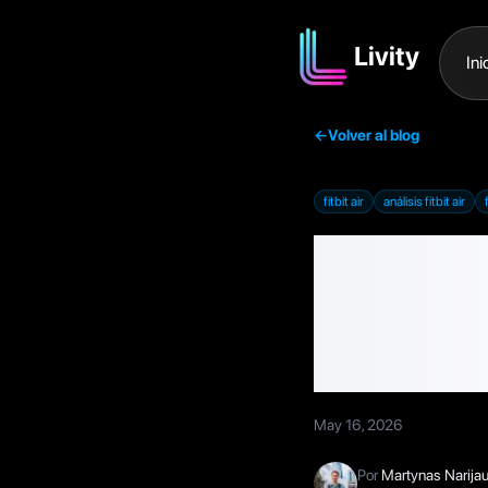
Livity
Ini
←
Volver al blog
fitbit air
análisis fitbit air
Fitbit 
el trac
tienes
May 16, 2026
Por
Martynas Narija