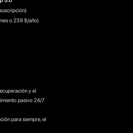
p 5.0
 suscripción)
/mes o 239 $/año)
recuperación y el
guimiento pasivo 24/7
pción para siempre, el