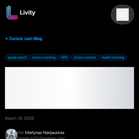
Livity
←
Zurück zum Blog
apple watch
stress tracking
HRV
stress monitor
health tracking
Stress auf der Apple
Watch tracken: Der
komplette Guide
March 16, 2026
Von
Martynas Narijauskas
Founder & iOS Developer, Livity