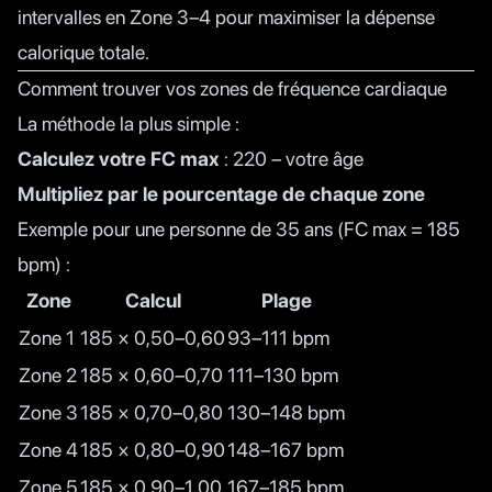
intervalles en Zone 3–4 pour maximiser la dépense
calorique totale.
Comment trouver vos zones de fréquence cardiaque
La méthode la plus simple :
Calculez votre FC max
: 220 – votre âge
Multipliez par le pourcentage de chaque zone
Exemple pour une personne de 35 ans (FC max = 185
bpm) :
Zone
Calcul
Plage
Zone 1
185 × 0,50–0,60
93–111 bpm
Zone 2
185 × 0,60–0,70
111–130 bpm
Zone 3
185 × 0,70–0,80
130–148 bpm
Zone 4
185 × 0,80–0,90
148–167 bpm
Zone 5
185 × 0,90–1,00
167–185 bpm