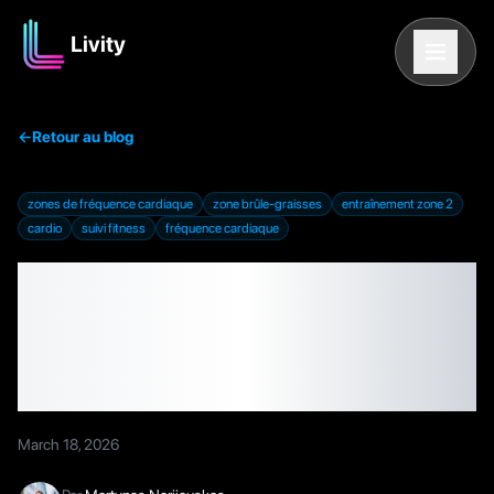
Livity
←
Retour au blog
zones de fréquence cardiaque
zone brûle-graisses
entraînement zone 2
cardio
suivi fitness
fréquence cardiaque
Zones de fréquence
cardiaque : fat burning,
cardio et pic d'effort
March 18, 2026