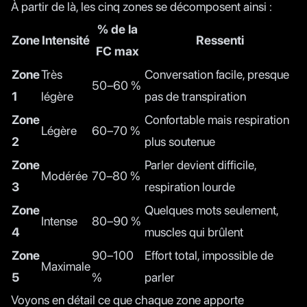
À partir de là, les cinq zones se décomposent ainsi :
% de la
Zone
Intensité
Ressenti
FC max
Zone
Très
Conversation facile, presque
50–60 %
1
légère
pas de transpiration
Zone
Confortable mais respiration
Légère
60–70 %
2
plus soutenue
Zone
Parler devient difficile,
Modérée
70–80 %
3
respiration lourde
Zone
Quelques mots seulement,
Intense
80–90 %
4
muscles qui brûlent
Zone
90–100
Effort total, impossible de
Maximale
5
%
parler
Voyons en détail ce que chaque zone apporte