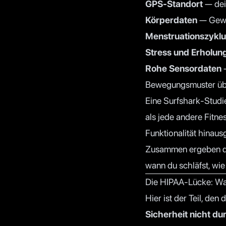
GPS-Standort
— dein
Körperdaten
— Gewi
Menstruationszykl
Stress und Erholun
Rohe Sensordaten
—
Bewegungsmuster übe
Eine
Surfshark-Studi
als jede andere Fitn
Funktionalität hinaus
Zusammen ergeben dies
wann du schläfst, wie
Die HIPAA-Lücke: War
Hier ist der Teil, den
Sicherheit nicht d