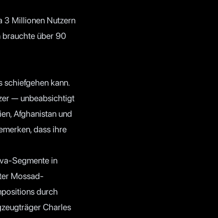
 3 Millionen Nutzern
on brauchte über 90
as schiefgehen kann.
zer — unbeabsichtigt
ien, Afghanistan und
bemerken, dass ihre
rava-Segmente in
nter Mossad-
npositions durch
gzeugträger Charles