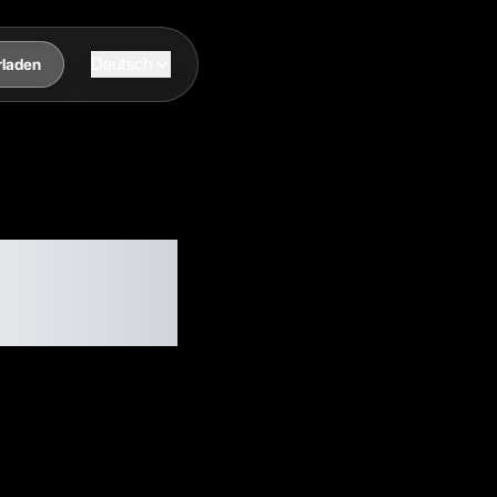
Deutsch
rladen
lles