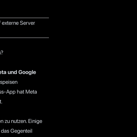
f externe Server
n?
eta und Google
 speisen
ess-App hat Meta
t.
 zu nutzen. Einige
n das Gegenteil