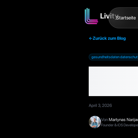
Livity
Startseite
←
Zurück zum Blog
gesundheitsdaten datenschut
Dein Fi
über d
April 3, 2026
Von
Martynas Narij
Founder & iOS Developer,