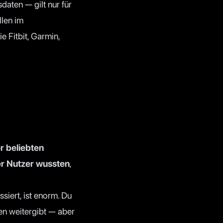
aten — gilt nur für
llen im
Fitbit, Garmin,
r beliebten
r Nutzer wussten
,
iert, ist enorm. Du
en weitergibt — aber