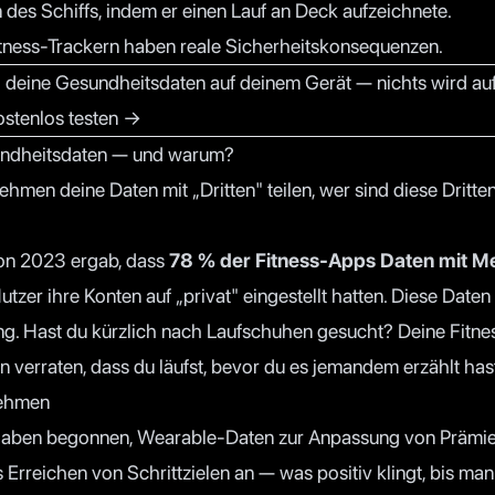
n des Schiffs, indem er einen Lauf an Deck aufzeichnete.
tness-Trackern haben reale Sicherheitskonsequenzen.
l deine Gesundheitsdaten auf deinem Gerät — nichts wird au
ostenlos testen →
undheitsdaten — und warum?
men deine Daten mit „Dritten" teilen, wer sind diese Dritte
on 2023 ergab, dass
78 % der Fitness-Apps Daten mit M
utzer ihre Konten auf „privat" eingestellt hatten. Diese Daten
ng. Hast du kürzlich nach Laufschuhen gesucht? Deine Fitn
verraten, dass du läufst, bevor du es jemandem erzählt has
nehmen
haben begonnen, Wearable-Daten zur Anpassung von Prämien
s Erreichen von Schrittzielen an — was positiv klingt, bis ma