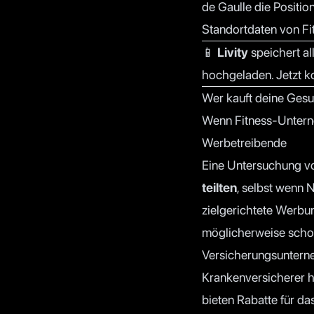
de Gaulle die Positio
Standortdaten von Fi
📱
Livity
speichert al
hochgeladen.
Jetzt k
Wer kauft deine Ges
Wenn Fitness-Unterneh
Werbetreibende
Eine Untersuchung v
teilten
, selbst wenn N
zielgerichtete Werbu
möglicherweise schon 
Versicherungsunter
Krankenversicherer 
bieten Rabatte für da