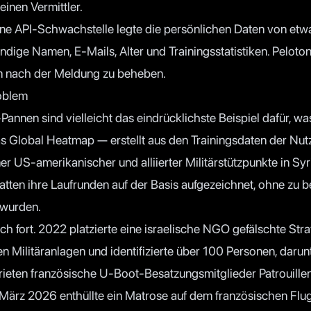
einen Vermittler.
ne API-Schwachstelle legte die persönlichen Daten von etwa
tändige Namen, E-Mails, Alter und Trainingsstatistiken. Pelot
m nach der Meldung zu beheben.
oblem
annen sind vielleicht das eindrücklichste Beispiel dafür, w
as Global Heatmap — erstellt aus den Trainingsdaten der Nut
r US-amerikanischer und alliierter Militärstützpunkte in Syr
atten ihre Laufrunden auf der Basis aufgezeichnet, ohne zu 
 wurden.
ch fort. 2022 platzierte eine israelische NGO gefälschte St
n Militäranlagen und identifizierte über 100 Personen, daru
rrieten französische U-Boot-Besatzungsmitglieder Patrouille
März 2026 enthüllte ein Matrose auf dem französischen Flu