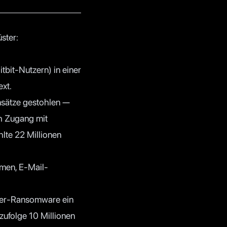
ster:
tbit-Nutzern) in einer
ext.
sätze gestohlen —
ch Zugang mit
lte 22 Millionen
men, E-Mail-
ker-Ransomware ein
zufolge 10 Millionen