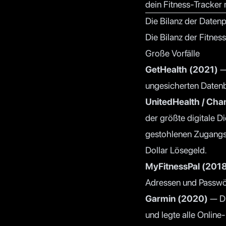
dein Fitness-Tracker
Die Bilanz der Daten
Die Bilanz der Fitnes
Große Vorfälle
GetHealth (2021)
— 
ungesicherten Datenba
UnitedHealth / Cha
der größte digitale 
gestohlenen Zugangsd
Dollar Lösegeld.
MyFitnessPal (201
Adressen und Passwör
Garmin (2020)
— Di
und legte alle Online