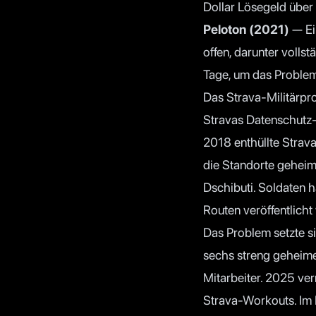
Dollar Lösegeld über 
Peloton (2021)
— Ei
offen, darunter volls
Tage, um das Proble
Das Strava-Militärpr
Stravas Datenschutz-P
2018 enthüllte Strav
die Standorte geheime
Dschibuti. Soldaten h
Routen veröffentlicht
Das Problem setzte si
sechs streng geheime
Mitarbeiter. 2025 ve
Strava-Workouts. Im 