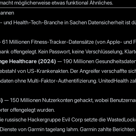
 macht möglicherweise etwas funktional Ähnliches.
pannen
s- und Health-Tech-Branche in Sachen Datensicherheit ist dü
61 Millionen Fitness-Tracker-Datensätze (von Apple- und Fi
nk offengelegt. Kein Passwort, keine Verschlüsselung, Klart
nge Healthcare (2024)
— 190 Millionen Gesundheitsdaten
Diebstahl von US-Krankenakten. Der Angreifer verschaffte si
aten ohne Multi-Faktor-Authentifizierung. UnitedHealth zah
8)
— 150 Millionen Nutzerkonten gehackt, wobei Benutzerna
ter offengelegt wurden.
e russische Hackergruppe Evil Corp setzte die WastedLoc
-Dienste von Garmin tagelang lahm. Garmin zahlte Berichten 