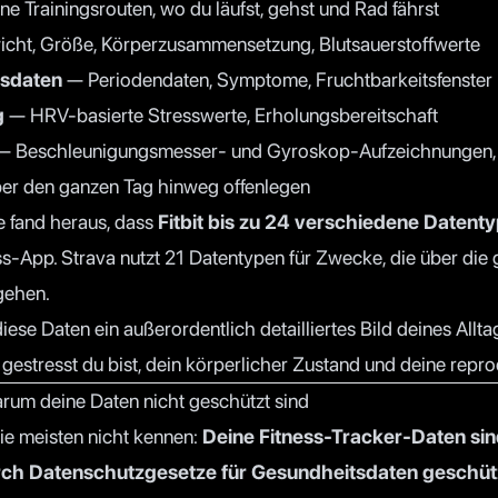
e Trainingsrouten, wo du läufst, gehst und Rad fährst
cht, Größe, Körperzusammensetzung, Blutsauerstoffwerte
usdaten
— Periodendaten, Symptome, Fruchtbarkeitsfenster
g
— HRV-basierte Stresswerte, Erholungsbereitschaft
 Beschleunigungsmesser- und Gyroskop-Aufzeichnungen, 
r den ganzen Tag hinweg offenlegen
e
fand heraus, dass
Fitbit bis zu 24 verschiedene Datenty
ess-App. Strava nutzt 21 Datentypen für Zwecke, die über di
gehen.
e Daten ein außerordentlich detailliertes Bild deines Allta
 gestresst du bist, dein körperlicher Zustand und deine repr
um deine Daten nicht geschützt sind
 die meisten nicht kennen:
Deine Fitness-Tracker-Daten sin
urch Datenschutzgesetze für Gesundheitsdaten geschüt