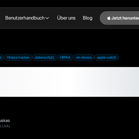
Benutzerhandbuch
Über uns
Blog
Jetzt herunte
z
fitness tracker
datenschutz
HIPAA
on-device
apple watch
tness-Tracker weiß a
ich. Wer noch?
auskas
 Livity