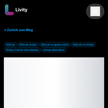
Livity
←
Zurück zum Blog
fitbit air
fitbit air review
fitbit air vs apple watch
fitbit air vs whoop
fitness tracker ohne display
whoop alternative
Fitbit Air Review: Lohnt
sich der 99-Dollar-
Tracker ohne Display,
wenn du eine Apple
Watch hast?