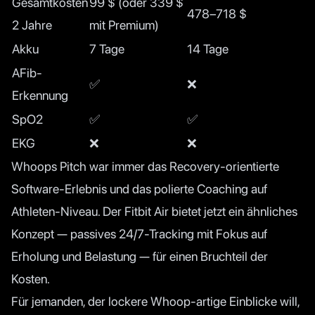
Gesamtkosten
99 $ (oder 339 $
478–718 $
2 Jahre
mit Premium)
Akku
7 Tage
14 Tage
AFib-
✅
❌
Erkennung
SpO2
✅
✅
EKG
❌
❌
Whoops Pitch war immer das Recovery-orientierte
Software-Erlebnis und das polierte Coaching auf
Athleten-Niveau. Der Fitbit Air bietet jetzt ein ähnliches
Konzept — passives 24/7-Tracking mit Fokus auf
Erholung und Belastung — für einen Bruchteil der
Kosten.
Für jemanden, der lockere Whoop-artige Einblicke will,