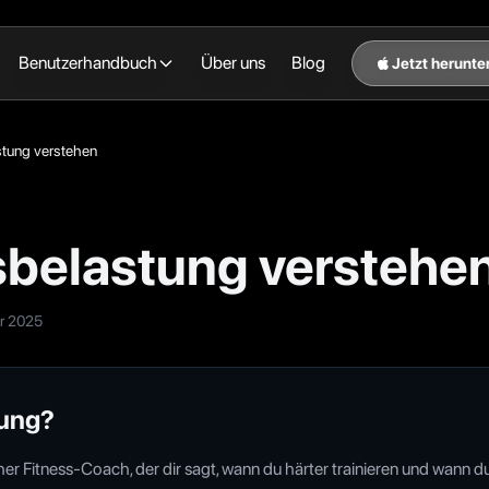
Benutzerhandbuch
Über uns
Blog
Jetzt herunte
stung verstehen
gsbelastung verstehe
r 2025
tung?
her Fitness-Coach, der dir sagt, wann du härter trainieren und wann du 