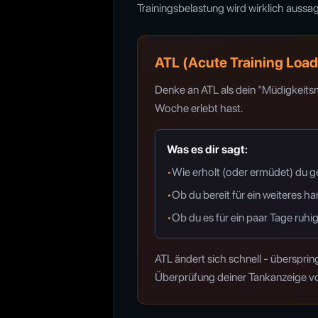
Trainingsbelastung wird wirklich aussa
ATL (Acute Training Load
Denke an ATL als dein "Müdigkeitsme
Woche erlebt hast.
Was es dir sagt:
•
Wie erholt (oder ermüdet) du g
•
Ob du bereit für ein weiteres h
•
Ob du es für ein paar Tage ruh
ATL ändert sich schnell - übersprin
Überprüfung deiner Tankanzeige vor