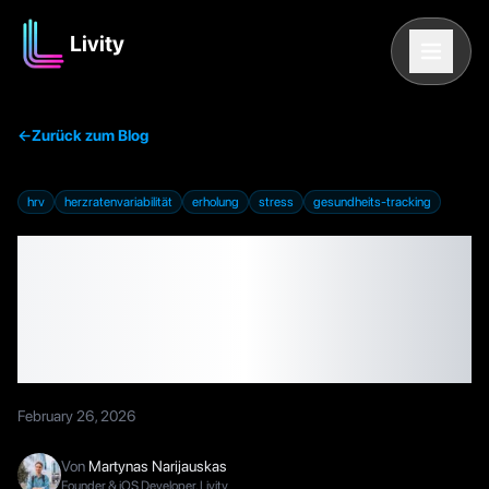
Livity
←
Zurück zum Blog
hrv
herzratenvariabilität
erholung
stress
gesundheits-tracking
Was ist HRV?
Herzratenvariabilität
einfach erklärt
February 26, 2026
Von
Martynas Narijauskas
Founder & iOS Developer, Livity